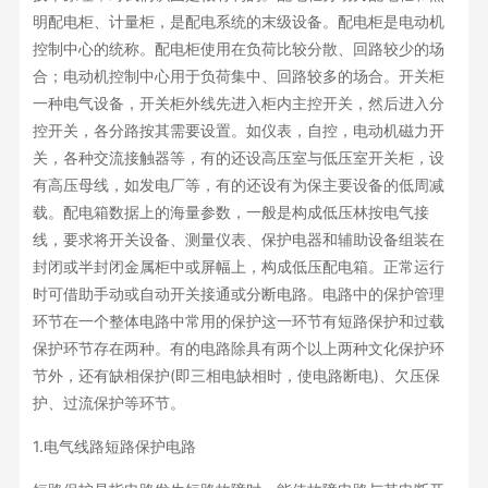
明配电柜、计量柜，是配电系统的末级设备。配电柜是电动机
控制中心的统称。配电柜使用在负荷比较分散、回路较少的场
合；电动机控制中心用于负荷集中、回路较多的场合。开关柜
一种电气设备，开关柜外线先进入柜内主控开关，然后进入分
控开关，各分路按其需要设置。如仪表，自控，电动机磁力开
关，各种交流接触器等，有的还设高压室与低压室开关柜，设
有高压母线，如发电厂等，有的还设有为保主要设备的低周减
载。配电箱数据上的海量参数，一般是构成低压林按电气接
线，要求将开关设备、测量仪表、保护电器和辅助设备组装在
封闭或半封闭金属柜中或屏幅上，构成低压配电箱。正常运行
时可借助手动或自动开关接通或分断电路。电路中的保护管理
环节在一个整体电路中常用的保护这一环节有短路保护和过载
保护环节存在两种。有的电路除具有两个以上两种文化保护环
节外，还有缺相保护(即三相电缺相时，使电路断电)、欠压保
护、过流保护等环节。
1.电气线路短路保护电路