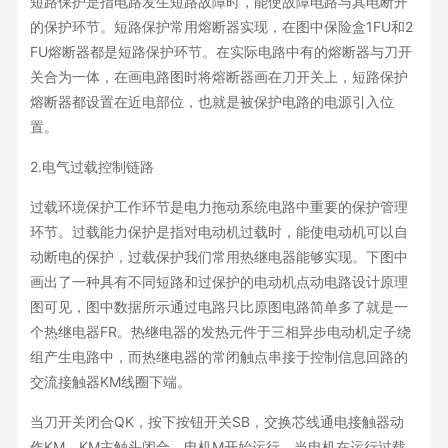
短路保护是指电路发生短路故障时，能使故障电路与其电断开
的保护环节。短路保护常用熔断器实现，在图中保险盒1FU和2
FU熔断器都是短路保护环节。在实际电路中有的熔断器与刀开
关合为一体，在画电路图时将熔断器画在刀开关上，短路保护
熔断器都设置在近电部位，也就是被保护电路的电源引入位
置。
2.电气过载控制链路
过载环境保护工作环节是电力拖动系统电路中重要的保护管理
环节。过载能力保护是指对电动机过载时，能使电动机可以自
动断电的保护，过载保护我们常用热继电器能够实现。下图中
画出了一种具有不同短路和过保护的电动机点动电路设计原理
图可见，图中数据所示通过电路只比原图电路简单多了就是一
个热继电器FR。热继电器的发热元件于三相异步电动机定子绕
组产生电路中，而热继电器的常闭触点串接于控制信息回路的
交流接触器KM线圈下端。
当刀开关闭合QK，按下按钮开关SB，交换芯线通电接触器动
作KM，KM主触头闭合，电机M开始运行。当电机在运行过载