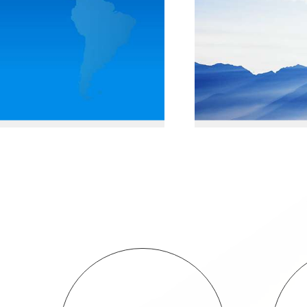
料下载
合作
足客户进步需求，以高效率、优价格，提供安全的产品
诚挚地感谢
服务。客户可以直接在此，查看公司的样本，更方便快
到公司来叙
关资料。