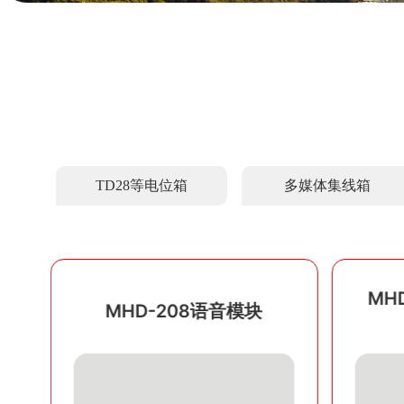
TD28等电位箱
多媒体集线箱
MHD-2086数据-语音模
MH
块