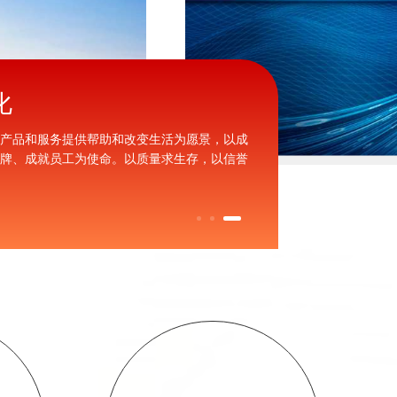
化
资料下载
的产品和服务提供帮助和改变生活为愿景，以成
不断满足客户进步
品牌、成就员工为使命。以质量求生存，以信誉
质量与服务。客户
。
捷的相关资料。