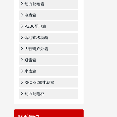
动力配电箱
电表箱
PZ30配电箱
落地式移动箱
大玻璃户外箱
避雷箱
水表箱
XFO-82型电话箱
动力配电柜