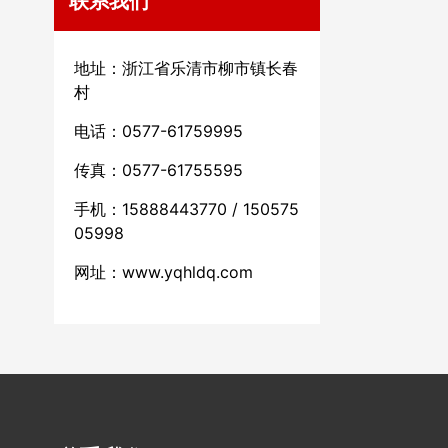
联系我们
地址：浙江省乐清市柳市镇长春
村
电话：0577-61759995
传真：0577-61755595
手机：15888443770 / 150575
05998
网址：www.yqhldq.com