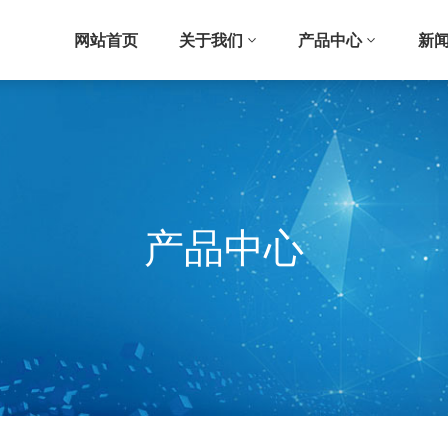
网站首页
关于我们
产品中心
新
产品中心