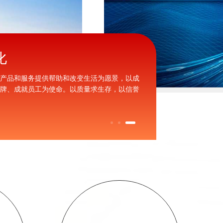
化
资料下载
的产品和服务提供帮助和改变生活为愿景，以成
不断满足客户进步
品牌、成就员工为使命。以质量求生存，以信誉
质量与服务。客户
。
捷的相关资料。