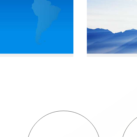
料下载
合作
足客户进步需求，以高效率、优价格，提供安全的产品
诚挚地感谢
服务。客户可以直接在此，查看公司的样本，更方便快
到公司来叙
关资料。