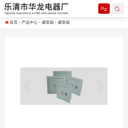
首页
-
产品中心
-
避雷箱
-
避雷箱
网站首页
关于我们
产品中心
新闻资讯
资料下载
联系我们