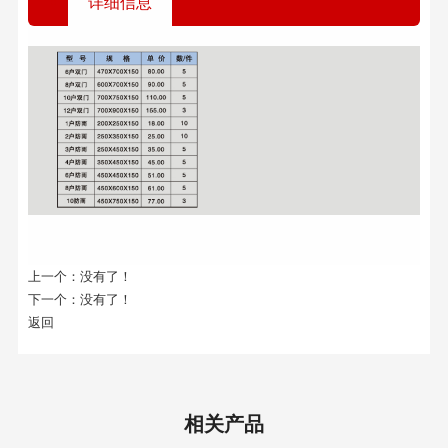
详细信息
上一个：
没有了！
下一个：
没有了！
返回
相关产品