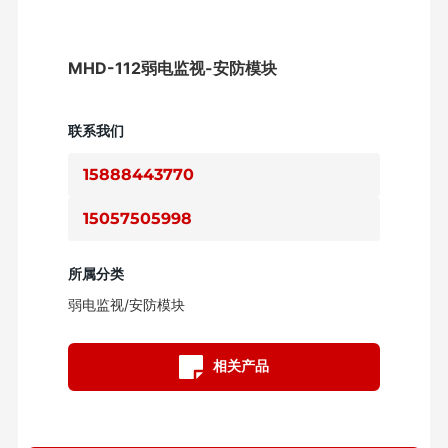
MHD-112弱电监视-安防模块
联系我们
15888443770
15057505998
所属分类
弱电监视/安防模块
相关产品