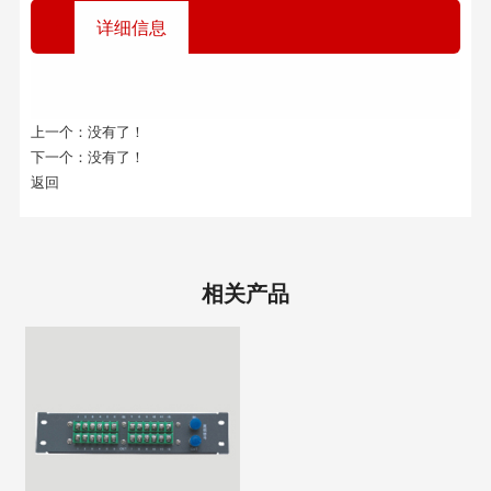
详细信息
上一个：
没有了！
下一个：
没有了！
返回
相关产品