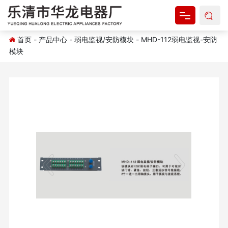
首页
-
产品中心
-
弱电监视/安防模块
-
MHD-112弱电监视-安防
网站首页
模块
关于我们
产品中心
新闻资讯
资料下载
联系我们