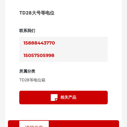
TD28大号等电位
联系我们
15888443770
15057505998
所属分类
TD28等电位箱
相关产品