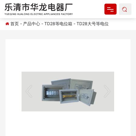
首页
-
产品中心
-
TD28等电位箱
-
TD28大号等电位
网站首页
关于我们
产品中心
新闻资讯
资料下载
联系我们