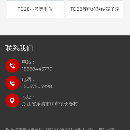
TD28小号等电位
TD28等电位联结端子箱
联系我们
电话：
15888443770
电话：
15057505998
地址：
浙江省乐清市柳市镇长春村
© 乐清市华龙电器厂
浙ICP备08108144号-1
XML
网站地图