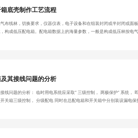
纤箱底壳制作工艺流程
电气布线林，切换要求，仪器仪表，电子设备和在组装封闭或半封闭或面
成，构成低压配电箱。配电箱数据上的海量参数，一般是构成低压林按电
测量仪表、保护电器和辅助设备组装在封闭或半封闭金属柜中或屏幅上，
时可借助手动或自动开关接通或分断电路。配电柜它们把…
箱及其接线问题的分析
应采取“ 三级控制， 两极保护” 系统， 即采用总配电
开关箱三级控制， 分级配电 同时在总配电箱和开关箱中分别装设漏电保
用电设备只能从开关箱中接线而在实际中， 有些施工单位因为某个用电
丛分配电箱中接线使用，这是不安全的…