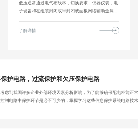
低压通常通过电气布线林，切换要求，仪器仪表，电
子设备和在组装封闭或半封闭或面板网络辅助金属柜
的保护构成…
了解详情
路保护电路，过流保护和欠压保护电路
时考虑到我国许多企业外部环境因素分析影响，为了能够确保配电柜能正
际控制电路中保护环节是必不可少的，掌握学习这些信息保护系统电路技
利的。配电柜分动力配电柜和照明配电柜、计量柜，是配电系统的末级设
心的统称。配电柜使用在负荷比较分散、回路较少的场…