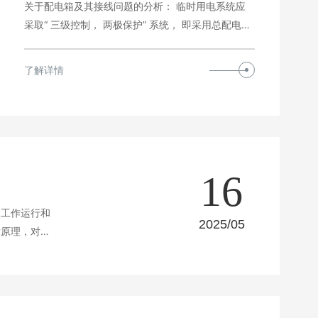
关于配电箱及其接线问题的分析： 临时用电系统应
采取“ 三级控制， 两极保护” 系统， 即采用总配电
箱…
了解详情
16
常工作运行和
2025/05
术原理，对我
备。配电柜是