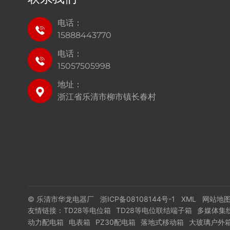
电话：
15888443770
电话：
15057505998
地址：
浙江省乐清市柳市镇长春村
© 乐清市华龙电器厂
浙ICP备08108144号-1
XML
网站地
友情链接：
TD28等电位箱
TD28等电位联结端子箱
多媒体集
动力配电箱
电表箱
PZ30配电箱
落地式移动箱
大玻璃户外