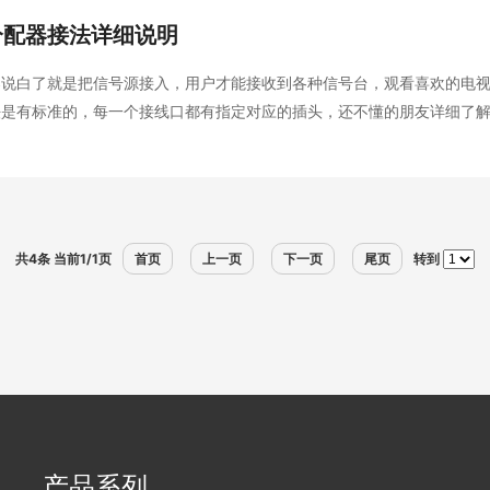
分配器接法详细说明
器说白了就是把信号源接入，用户才能接收到各种信号台，观看喜欢的电
法是有标准的，每一个接线口都有指定对应的插头，还不懂的朋友详细了
是这些电视机间互相隔离，互不干涉。常有：2分…
共4条 当前1/1页
首页
上一页
下一页
尾页
转到
产品系列