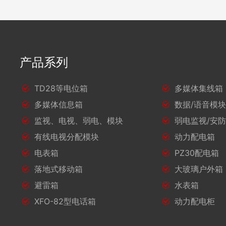
产品系列
TD28等电位箱
多媒体集线箱
多媒体信息箱
数据/语音模
监视、电视、弱电、模块
弱电监视/安
有线电视分配模块
动力配电箱
电表箱
PZ30配电箱
落地式移动箱
大玻璃户外箱
避雷箱
水表箱
XFO-82型电话箱
动力配电柜