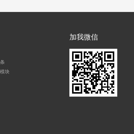
加我微信
块条
防模块