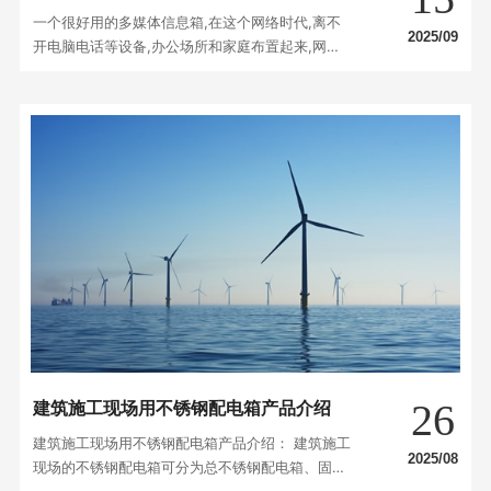
一个很好用的多媒体信息箱,在这个网络时代,离不
2025/09
开电脑电话等设备,办公场所和家庭布置起来,网线
电话线交错凌乱,影响美观,同时一旦有问题给检修
也带来麻烦，下面小编来给大家分享一下关于多媒
体信息箱，配线箱布线的几种连接方法： 1、星型
连接 2、总线连接 3、电力线载波连接 4、红外连
接（IR） 5、无线（RF）连接 …
26
建筑施工现场用不锈钢配电箱产品介绍
建筑施工现场用不锈钢配电箱产品介绍： 建筑施工
2025/08
现场的不锈钢配电箱可分为总不锈钢配电箱、固定