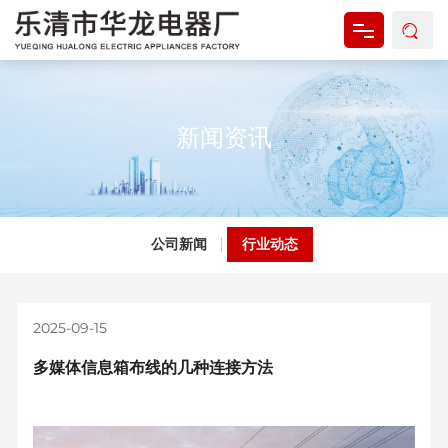
网站首页
新闻资讯
关于我们
产品中心
新闻资讯
公司新闻
行业动态
资料下载
2025-09-15
联系我们
多媒体信息箱布线的几种连接方法