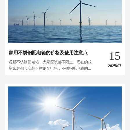
15
家用不锈钢配电箱的价格及使用注意点
说起不锈钢配电箱，大家应该都不陌生。现在的很
2025/07
多家庭都会安装不锈钢配电箱，不锈钢配电箱的主
要用途是合理的分配电能，方便人们对电路的开合
进行操作，具有一定的安全防护等级。而不锈钢配
电箱一般是构成低压电气接线，要求将开关设备、
测量仪表、保护电器和辅助设备组装在封闭或者是
半封闭上，在运行的时候可以借助手动或者自动开
关接通或分断电路…