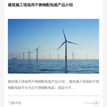
建筑施工现场用不锈钢配电箱产品介绍
建筑施工现场用不锈钢配电箱产品介绍： 建筑施工现场的不锈
钢配电箱可分为总不锈钢配电箱、固定分不…
了解详情