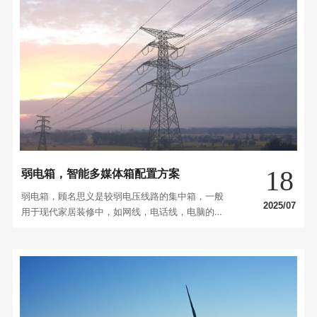
均值不逾越+35℃; 3、运送和存储过程中的温度可
在-25℃～+55℃规模之间，在短时间内(不逾越2
4h)…
18
弱电箱，智能多媒体箱配置方案
弱电箱，顾名思义是较弱电压线路的集中箱，一般
2025/07
用于现代家居装修中，如网线，电话线，电脑的显
示器，USB线，电视的VGA,色差，天线等都可以
放置其中；而如果这些东西没有顺序的放，就是一
大团线，非常乱，显得不和谐，还会影响清理。总
之，弱电箱就是用来装这些设备和理线的。下面小
编来给大家分享弱电箱，智能多媒体箱的配置方
案： (1)、豪华型：六大类基…