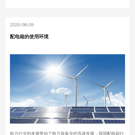
2025-08-09
配电箱的使用环境
电力行业的发展带动了电力装备业的迅速发展，我国配电箱行